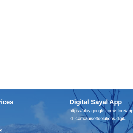
ices
Digital Sayal App
https://play.google.com/store/app
id=com.anisoftsolutions.digit...
ा
र