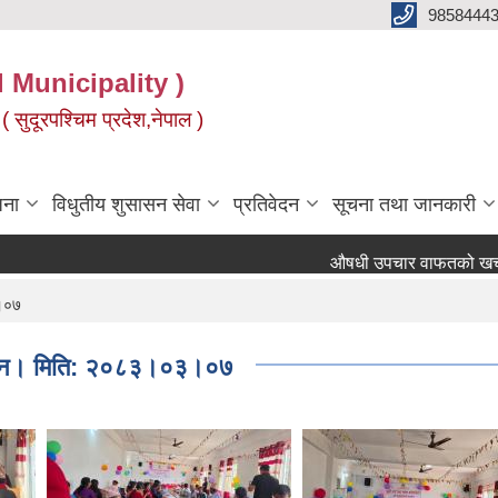
9858444
l Municipality )
( सुदूरपश्चिम प्रदेश,नेपाल )
जना
विधुतीय शुसासन सेवा
प्रतिवेदन
सूचना तथा जानकारी
औषधी उपचार वाफतको खर्च पाउनक
३।०७
्पन्न। मिति: २०८३।०३।०७