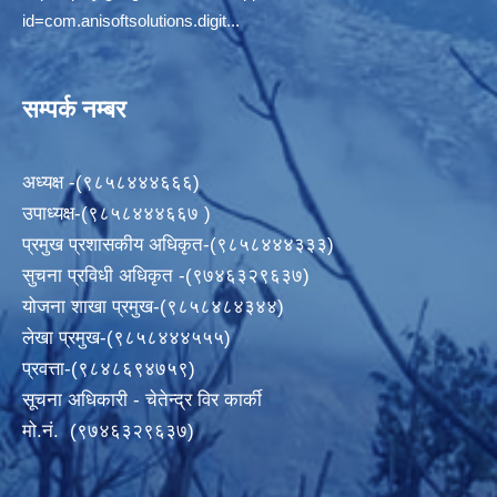
id=com.anisoftsolutions.digit...
सम्पर्क नम्बर
अध्यक्ष -(९८५८४४४६६६)
उपाध्यक्ष-(९८५८४४४६६७ )
प्रमुख प्रशासकीय अधिकृत-(९८५८४४४३३३)
सुचना प्रविधी अधिकृत -(९७४६३२९६३७)
योजना शाखा प्रमुख-(९८५८४८४३४४)
लेखा प्रमुख-(९८५८४४४५५५)
प्रवत्ता-(९८४८६९४७५९)
सूचना अधिकारी - चेतेन्द्र विर कार्की
मो.नं. (९७४६३२९६३७)