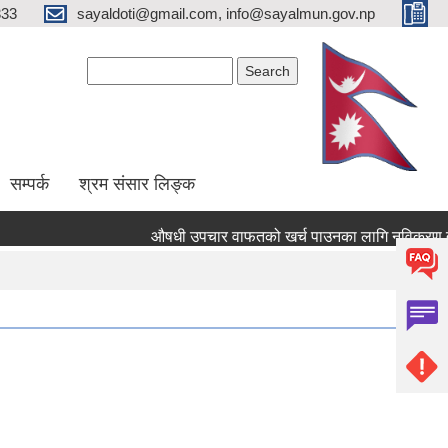
333
sayaldoti@gmail.com, info@sayalmun.gov.np
Search form
Search
सम्पर्क
श्रम संसार लिङ्क
औषधी उपचार वाफतको खर्च पाउनका लागि नविकरण तथा नयाँ द