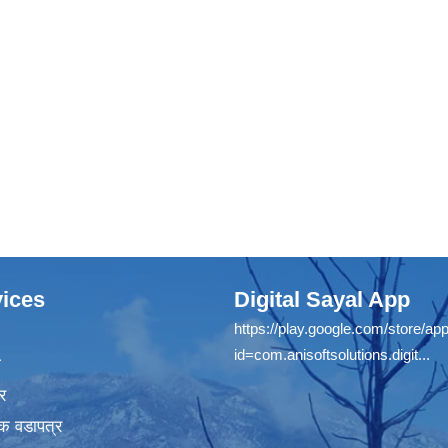
ices
Digital Sayal App
https://play.google.com/store/app
id=com.anisoftsolutions.digit...
ा
र
क वडापत्र