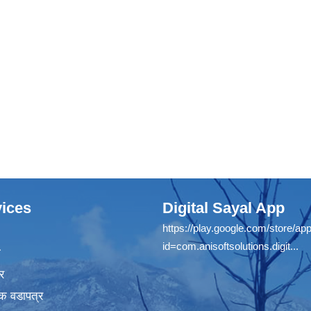
ices
Digital Sayal App
https://play.google.com/store/app
id=com.anisoftsolutions.digit...
ा
र
क वडापत्र