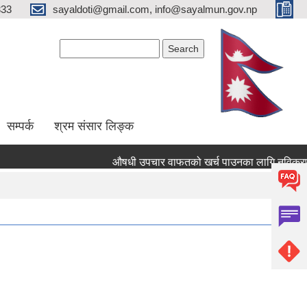
333
sayaldoti@gmail.com, info@sayalmun.gov.np
Search form
Search
सम्पर्क
श्रम संसार लिङ्क
औषधी उपचार वाफतको खर्च पाउनका लागि नविकरण तथा नयाँ