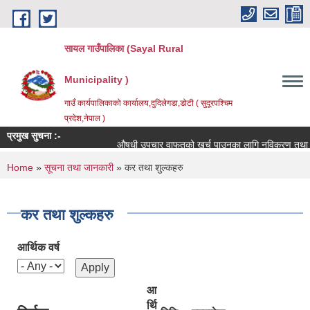
Skip to main content
सायल गाउँपालिका (Sayal Rural
Municipality )
गाउँ कार्यपालिकाको कार्यालय,दुदिलेगडा,डोटी ( सुदूरपश्चिम
प्रदेश,नेपाल )
प्रमुख सुचना :-
औषधी उपचार वाफतको खर्च पाउनका लागि नविकरण तथा नयाँ दर्
You are here
Home
»
सूचना तथा जानकारी
» कर तथा शुल्कहरु
कर तथा शुल्कहरु
आर्थिक वर्ष
आ
र्थि