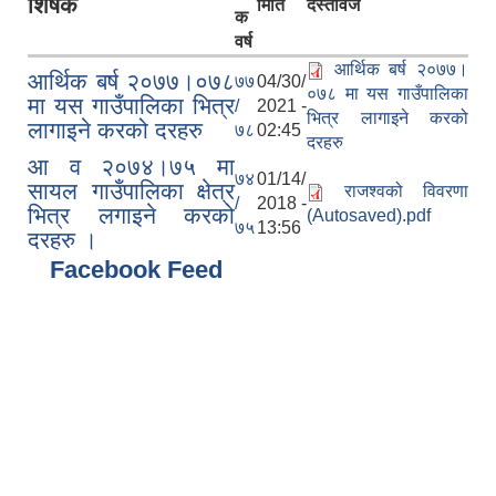
शिर्षक
मिति
दस्तावेज
क
वर्ष
आर्थिक बर्ष २०७७।
आर्थिक बर्ष २०७७।०७८
७७
04/30/
०७८ मा यस गाउँपालिका
मा यस गाउँपालिका भित्र
/
2021 -
भित्र लागाइने करको
लागाइने करको दरहरु
७८
02:45
दरहरु
आ व २०७४।७५ मा
७४
01/14/
सायल गाउँपालिका क्षेत्र
राजश्वको विवरणा
/
2018 -
भित्र लगाइने करको
(Autosaved).pdf
७५
13:56
दरहरु ।
Facebook Feed