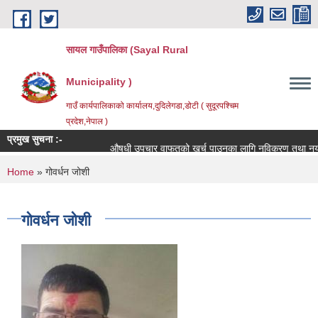
Skip to main content
सायल गाउँपालिका (Sayal Rural
Municipality )
गाउँ कार्यपालिकाको कार्यालय,दुदिलेगडा,डोटी ( सुदूरपश्चिम
प्रदेश,नेपाल )
प्रमुख सुचना :-
औषधी उपचार वाफतको खर्च पाउनका लागि नविकरण तथा नयाँ दर्ता 
You are here
Home
» गोवर्धन जोशी
गोवर्धन जोशी