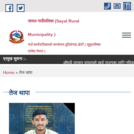
Skip to main content
सायल गाउँपालिका (Sayal Rural
Municipality )
गाउँ कार्यपालिकाको कार्यालय,दुदिलेगडा,डोटी ( सुदूरपश्चिम
प्रदेश,नेपाल )
प्रमुख सुचना :-
औषधी उपचार वाफतको खर्च पाउनका लागि नविकरण तथा न
You are here
Home
» तेज थापा
तेज थापा