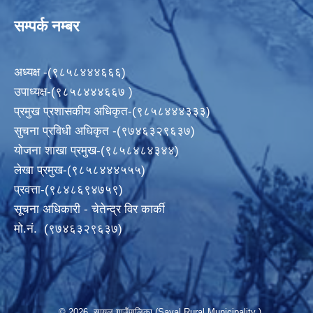
सम्पर्क नम्बर
अध्यक्ष -(९८५८४४४६६६)
उपाध्यक्ष-(९८५८४४४६६७ )
प्रमुख प्रशासकीय अधिकृत-(९८५८४४४३३३)
सुचना प्रविधी अधिकृत -(९७४६३२९६३७)
योजना शाखा प्रमुख-(९८५८४८४३४४)
लेखा प्रमुख-(९८५८४४४५५५)
प्रवत्ता-(९८४८६९४७५९)
सूचना अधिकारी - चेतेन्द्र विर कार्की
मो.नं. (९७४६३२९६३७)
© 2026 सायल गाउँपालिका (Sayal Rural Municipality )