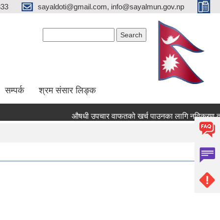
333
sayaldoti@gmail.com, info@sayalmun.gov.np
Search form
Search
सम्पर्क
श्रम संसार लिङ्क
औषधी उपचार वाफतको खर्च पाउनका लागि नविकरण तथा नयाँ दर