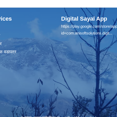
ices
Digital Sayal App
https://play.google.com/store/app
id=com.anisoftsolutions.digit...
ा
र
क वडापत्र