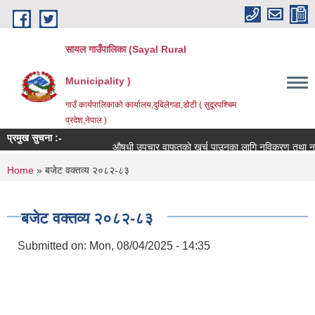
Skip to main content
सायल गाउँपालिका (Sayal Rural
Municipality )
गाउँ कार्यपालिकाको कार्यालय,दुदिलेगडा,डोटी ( सुदूरपश्चिम
प्रदेश,नेपाल )
प्रमुख सुचना :-
औषधी उपचार वाफतको खर्च पाउनका लागि नविकरण तथा नयाँ दर्ता 
You are here
Home
» बजेट वक्तव्य २०८२-८३
बजेट वक्तव्य २०८२-८३
Submitted on:
Mon, 08/04/2025 - 14:35