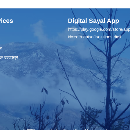
ices
Digital Sayal App
https://play.google.com/store/app
id=com.anisoftsolutions.digit...
ा
र
क वडापत्र