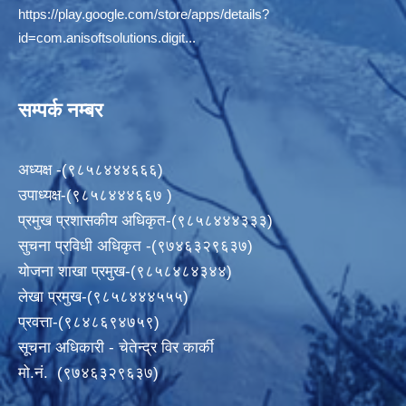
https://play.google.com/store/apps/details?
id=com.anisoftsolutions.digit...
सम्पर्क नम्बर
अध्यक्ष -(९८५८४४४६६६)
उपाध्यक्ष-(९८५८४४४६६७ )
प्रमुख प्रशासकीय अधिकृत-(९८५८४४४३३३)
सुचना प्रविधी अधिकृत -(९७४६३२९६३७)
योजना शाखा प्रमुख-(९८५८४८४३४४)
लेखा प्रमुख-(९८५८४४४५५५)
प्रवत्ता-(९८४८६९४७५९)
सूचना अधिकारी - चेतेन्द्र विर कार्की
मो.नं. (९७४६३२९६३७)