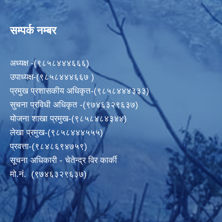
सम्पर्क नम्बर
अध्यक्ष -(९८५८४४४६६६)
उपाध्यक्ष-(९८५८४४४६६७ )
प्रमुख प्रशासकीय अधिकृत-(९८५८४४४३३३)
सुचना प्रविधी अधिकृत -(९७४६३२९६३७)
योजना शाखा प्रमुख-(९८५८४८४३४४)
लेखा प्रमुख-(९८५८४४४५५५)
प्रवत्ता-(९८४८६९४७५९)
सूचना अधिकारी - चेतेन्द्र विर कार्की
मो.नं. (९७४६३२९६३७)