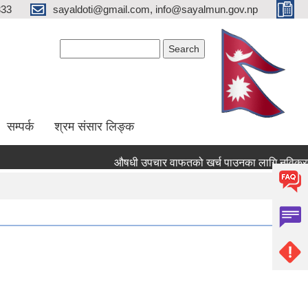
333
sayaldoti@gmail.com, info@sayalmun.gov.np
Search form
Search
सम्पर्क
श्रम संसार लिङ्क
औषधी उपचार वाफतको खर्च पाउनका लागि नविकरण तथा नयाँ