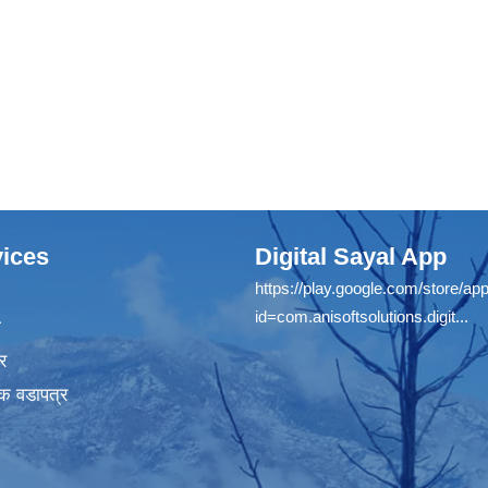
ices
Digital Sayal App
https://play.google.com/store/app
id=com.anisoftsolutions.digit...
ा
र
क वडापत्र