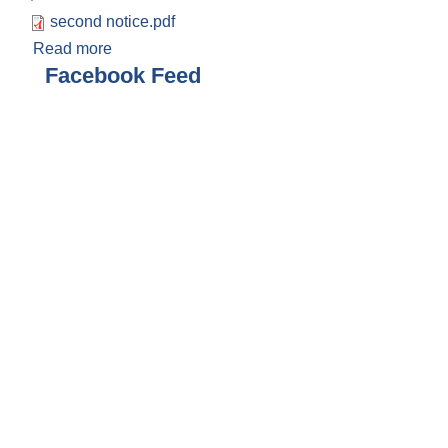
second notice.pdf
Read more
about दररेट पेश गर्ने सम्बन्धी सूचना। दोस्रो पटक
प्रकाशित मिति: २०८३।०२।२९
Facebook Feed