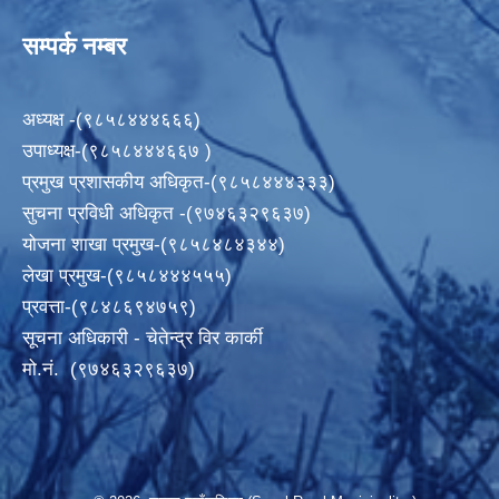
सम्पर्क नम्बर
अध्यक्ष -(९८५८४४४६६६)
उपाध्यक्ष-(९८५८४४४६६७ )
प्रमुख प्रशासकीय अधिकृत-(९८५८४४४३३३)
सुचना प्रविधी अधिकृत -(९७४६३२९६३७)
योजना शाखा प्रमुख-(९८५८४८४३४४)
लेखा प्रमुख-(९८५८४४४५५५)
प्रवत्ता-(९८४८६९४७५९)
सूचना अधिकारी - चेतेन्द्र विर कार्की
मो.नं. (९७४६३२९६३७)