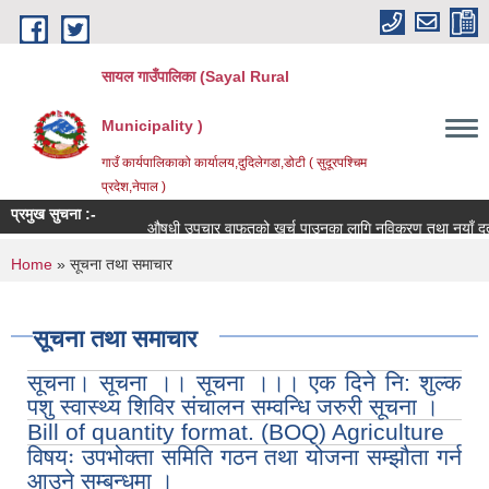
Skip to main content
सायल गाउँपालिका (Sayal Rural
Municipality )
गाउँ कार्यपालिकाको कार्यालय,दुदिलेगडा,डोटी ( सुदूरपश्चिम
प्रदेश,नेपाल )
प्रमुख सुचना :-
औषधी उपचार वाफतको खर्च पाउनका लागि नविकरण तथा नयाँ दर्ता गर्न
You are here
Home
» सूचना तथा समाचार
सूचना तथा समाचार
सूचना। सूचना ।। सूचना ।।। एक दिने नि: शुल्क
पशु स्वास्थ्य शिविर संचालन सम्वन्धि जरुरी सूचना ।
Bill of quantity format. (BOQ) Agriculture
विषयः उपभोक्ता समिति गठन तथा योजना सम्झौता गर्न
आउने सम्बन्धमा ।