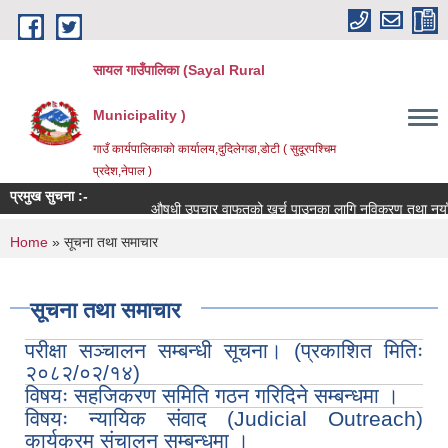
Skip to main content
सायल गाउँपालिका (Sayal Rural
Municipality )
गाउँ कार्यपालिकाको कार्यालय,दुदिलेगडा,डोटी ( सुदूरपश्चिम
प्रदेश,नेपाल )
प्रमुख सुचना :-
औषधी उपचार वाफतको खर्च पाउनका लागि नविकरण तथा नयाँ दर्ता ग
You are here
Home
» सूचना तथा समाचार
सूचना तथा समाचार
परीक्षा सञ्चालन सम्बन्धी सूचना। (प्रकाशित मितिः
२०८२/०२/१४)
विषयः सहजिकरण समिति गठन गरिदिने सम्बन्धमा ।
विषयः न्यायिक संवाद (Judicial Outreach)
कार्यक्रम संचालन सम्बन्धमा ।